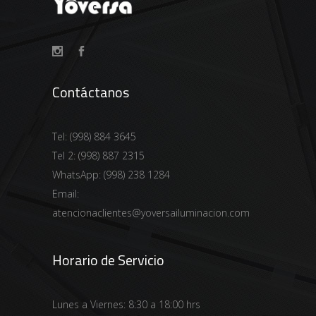
Contáctanos
Tel:
(998) 884 3645
Tel 2:
(998) 887 2315
WhatsApp:
(998) 238 1284
Email:
atencionaclientes@yoversailuminacion.com
Horario de Servicio
Lunes a Viernes: 8:30 a 18:00 hrs